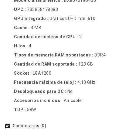
Modelo alfanumérico :
BX80701G6405
UPC :
735858478083
GPU integrado :
Gráficos UHD Intel 610
Caché :
4 MB
Cantidad de núcleos de CPU :
2
Hilos :
4
Tipos de memoria RAM soportadas :
DDR4
Cantidad de RAM soportada :
128 GB
Socket :
LGA1200
Frecuencia máxima de reloj :
4,10 GHz
Desbloqueado para OC :
No
Accesorios incluidos :
Air cooler
TDP :
58W
Comentarios (0)