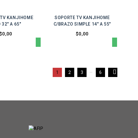
 TV KANJIHOME
SOPORTE TV KANJIHOME
 32" A 65"
C/BRAZO SIMPLE 14" A 55"
$0,00
$0,00
…

1
2
3
6
Facebook
Instagram